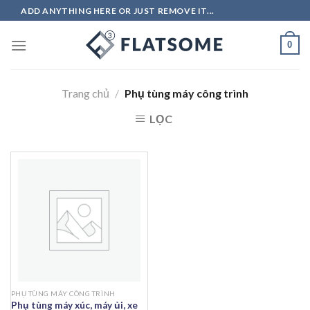
Skip
ADD ANYTHING HERE OR JUST REMOVE IT...
to
content
0
Trang chủ
/
Phụ tùng máy công trình
LỌC
PHỤ TÙNG MÁY CÔNG TRÌNH
Phụ tùng máy xúc, máy ủi, xe