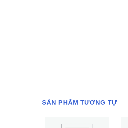
SẢN PHẨM TƯƠNG TỰ