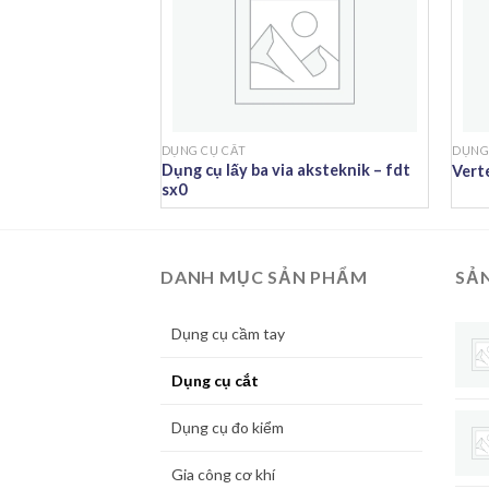
DỤNG CỤ CẮT
DỤNG
Dụng cụ lấy ba via aksteknik – fdt
a aksteknik
Vert
sx0
DANH MỤC SẢN PHẨM
SẢ
Dụng cụ cầm tay
Dụng cụ cắt
Dụng cụ đo kiểm
Gia công cơ khí