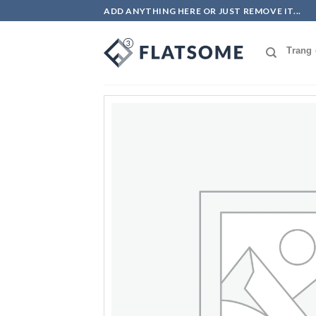
Skip
ADD ANYTHING HERE OR JUST REMOVE IT...
to
content
Trang