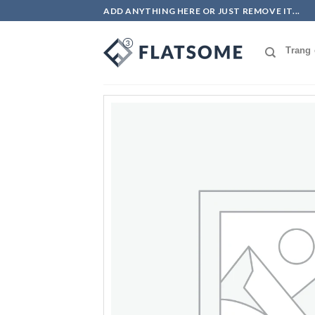
Skip
ADD ANYTHING HERE OR JUST REMOVE IT...
to
content
Trang