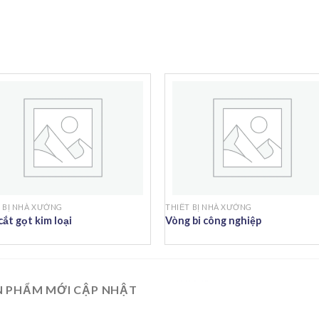
 BỊ NHÀ XƯỞNG
THIẾT BỊ NHÀ XƯỞNG
ắt gọt kim loại
Vòng bi công nghiệp
Heng36
N PHẨM MỚI CẬP NHẬT